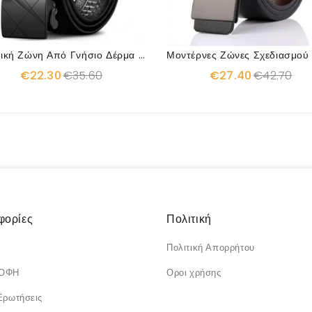
Ανδρική Ζώνη Από Γνήσιο Δέρμα Cow
€22.30
€35.60
€27.40
€42.70
φορίες
Πολιτική
Πολιτική Απορρήτου
ΡΟΦΗ
Οροι χρήσης
Ερωτήσεις