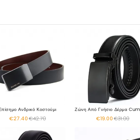
Επίσημο Ανδρικό Κοστούμι
€27.40
€42.70
€19.00
€31.00