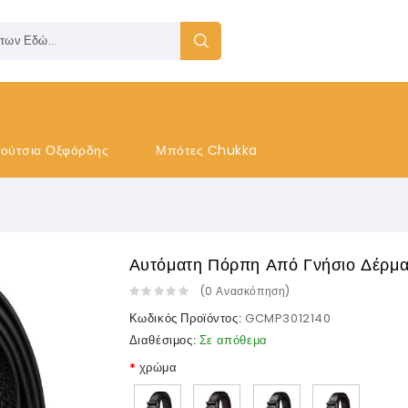
ούτσια Οξφόρδης
Μπότες Chukka
Αυτόματη Πόρπη Από Γνήσιο Δέρμ
(
0
Ανασκόπηση
)
Κωδικός Προϊόντος:
GCMP3012140
Διαθέσιμος:
Σε απόθεμα
χρώμα