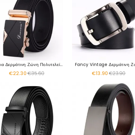
Γνήσια Δερμάτινη Ζώνη Πολυτελείας Cowskin
Fancy Vintage Δερμάτινη Ζ
€22.30
€35.60
€13.90
€23.90