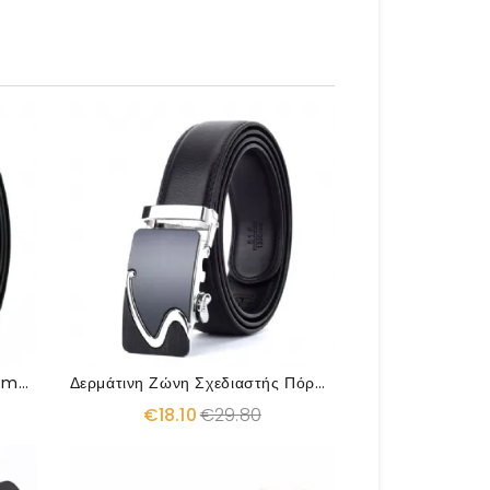
Ζώνη Από Γνήσιο Δέρμα Cummerbunds
Δερμάτινη Ζώνη Σχεδιαστής Πόρπης
€18.10
€29.80