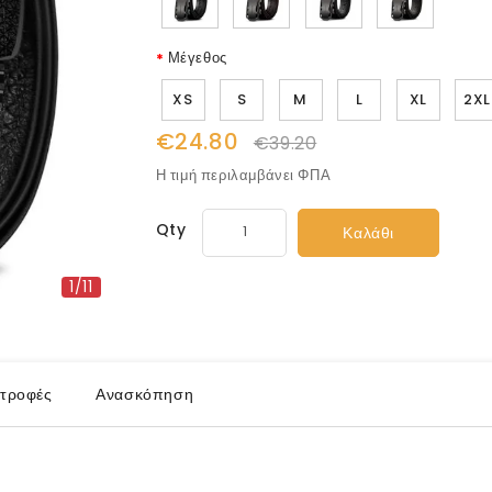
Μέγεθος
XS
S
M
L
XL
2XL
€24.80
€39.20
Η τιμή περιλαμβάνει ΦΠΑ
Qty
Καλάθι
1/11
τροφές
Ανασκόπηση