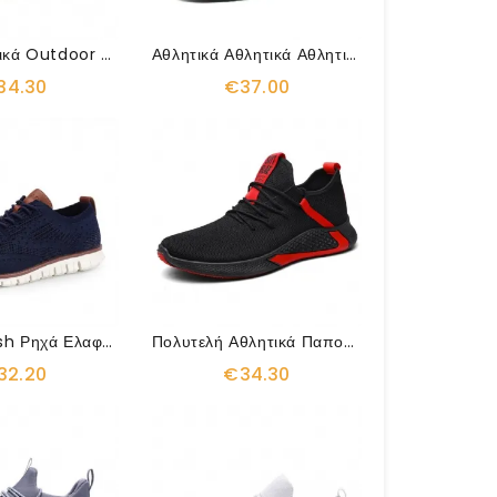
Προστατευτικά Outdoor Anti Smashing Ελαφριά Αθλητικά Παπούτσια
Αθλητικά Αθλητικά Αθλητικά Παπούτσια Εξωτερικού Χώρου Με Δίχτυ Αναπνεύσιμα Ελαφριά
34.30
€37.00
Casual Mesh Ρηχά Ελαφριά Αθλητικά Παπούτσια
Πολυτελή Αθλητικά Παπούτσια Που Αναπνέουν
32.20
€34.30