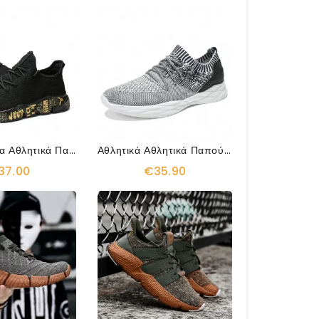
Αναπνεύσιμα Αθλητικά Παπούτσια Με Εξωτερική Σόλα Περιορισμένης Έκδοσης
Αθλητικά Αθλητικά Παπούτσια Anti Collision Air Mesh
37.00
€35.90