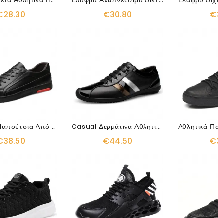
Ελαφρά Άνετα Αθλητικά Παπούτσια
Ελαφρά Αναπνεύσιμα Δικτυωτά Παπούτσια
€28.30
€30.80
€
Αθλητικά Παπούτσια Από Μασίφ Δέρμα
Casual Δερμάτινα Αθλητικά Παπούτσια
€38.50
€44.50
€