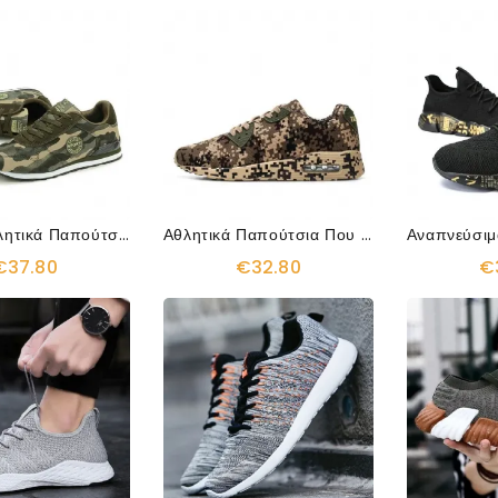
Κομψά Αθλητικά Παπούτσια Από Καμβά
Αθλητικά Παπούτσια Που Αναπνέουν Σε Στυλ Καμουφλάζ
€37.80
€32.80
€