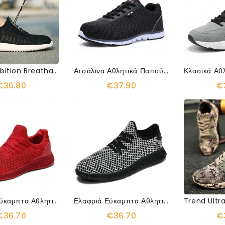
Mesh Exhibition Breathable Sneakers
Ατσάλινα Αθλητικά Παπούτσια Εργασίας Που Αναπνέουν
€36.80
€37.90
€
Ελαφριά Εύκαμπτα Αθλητικά Αθλητικά Παπούτσια
Ελαφριά Εύκαμπτα Αθλητικά Αθλητικά Παπούτσια
€36.70
€36.70
€