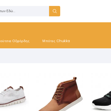
ούτσια Οξφόρδης
Μπότες Chukka