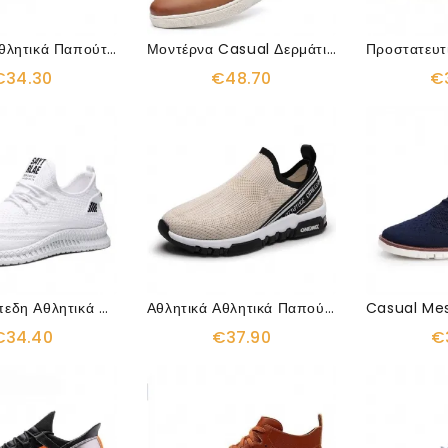
Ελαφριά Αθλητικά Παπούτσια Από Πλεκτό Διχτυωτό Ρηχό Κορδόνι
Μοντέρνα Casual Δερμάτινα Παπούτσια Στον Αστράγαλο
€34.30
€48.70
€
Μόδα Επίπεδη Αθλητικά Παπούτσια Κατά Της Διάτρησης
Αθλητικά Αθλητικά Παπούτσια Air Running Knit Mesh
€34.40
€37.90
€