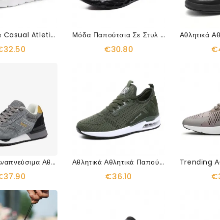
Παπούτσια Casual Atletich Που Αναπνέουν
Μόδα Παπούτσια Σε Στυλ Air Tunder
€32.50
€30.80
€
Air Light Αναπνεύσιμα Αθλητικά Παπούτσια
Αθλητικά Αθλητικά Παπούτσια Air Element Style Mesh
€37.90
€36.10
€