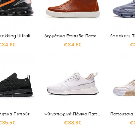
Athletic Trekking Ultralight Sneakers
Δερμάτινα Επίπεδα Παπούτσια Sneakers Οξφόρδης Oxfords
€34.60
€34.60
€
Πλεκτά Αθλητικά Παπούτσια Για Περπάτημα Που Αναπνέουν
Φθινοπωρινά Πάνινα Παπούτσια Comfort Surface Running
€35.50
€38.80
€