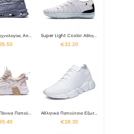
Sneakers Τεχνολογίας Απορρόφησης Κραδασμών
Super Light Ccolor Αθλητικά Παπούτσια
35.50
€32.20
Παπούτσια Πάνινα Παπούτσια Πολυτελείας Σχεδιαστών Old Dad
Αθλητικά Παπούτσια Εξωτερικού Χώρου Που Απορροφούν Τους Κραδασμούς
35.40
€28.30