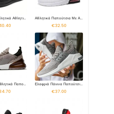
Αθλητικά Αθλητικά Αθλητικά Αθλητικά Παπούτσια Από Δέρμα Με Αναπνοή
Αθλητικά Παπούτσια Με Αερόσολα
40.40
€32.50
Trending Αθλητικά Παπούτσια Air Sole
Ελαφριά Πάνινα Παπούτσια Από Καουτσούκ
34.70
€37.00