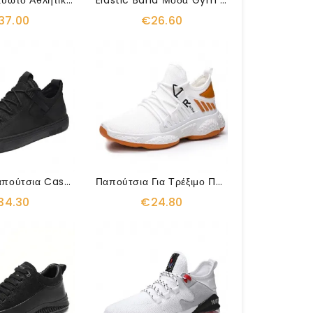
Ελαφρύ Διχτυωτό Αθλητικό Παπούτσι
Elastic Band Μόδα Gym Παπούτσια
37.00
€26.60
Αθλητικά Παπούτσια Casual Τεχνητού Στυλ
Παπούτσια Για Τρέξιμο Που Αναπνέουν Ελαφριά
34.30
€24.80