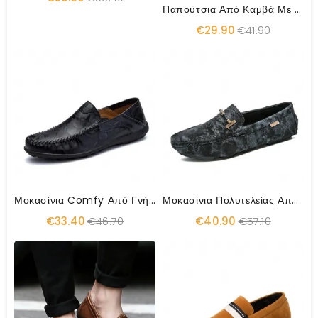
Παπούτσια Από Καμβά Με Διαπνέον Επίπεδα Παπούτσια
€29.90
€41.90
Μοκασίνια Comfy Από Γνήσιο Δέρμα
Μοκασίνια Πολυτελείας Από Γνήσιο Δέρμα
€33.40
€46.70
€40.90
€57.10