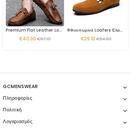
Premium Flat Leather Loafer Mocassin
Φθινοπωρινά Loafers Ελαφρά Παπούτσια Breathable Επίπεδα Παπούτσια
€40.90
€57.10
€39.10
€54.60
GCMENSWEAR
Πληροφορίες
Πολιτική
Λογαριασμός