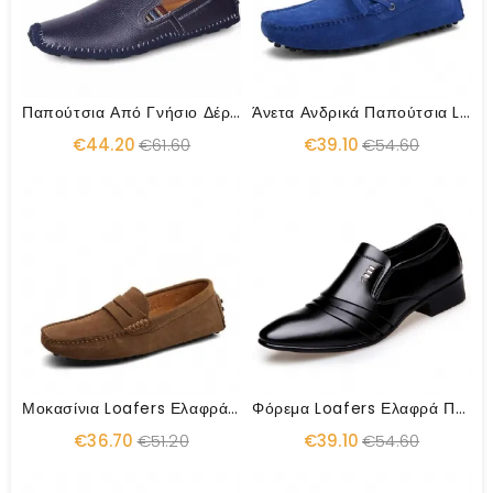
Παπούτσια Από Γνήσιο Δέρμα Plus
Άνετα Ανδρικά Παπούτσια Loafer Οδήγησης
€44.20
€61.60
€39.10
€54.60
Μοκασίνια Loafers Ελαφρά Παπούτσια Slip On Ανδρικά Flat Παπούτσια
Φόρεμα Loafers Ελαφρά Παπούτσια Pointy Μαύρα Παπούτσια
€36.70
€51.20
€39.10
€54.60