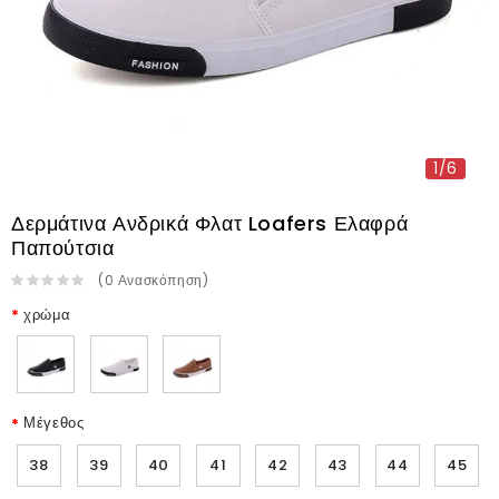
1/6
Δερμάτινα Ανδρικά Φλατ Loafers Ελαφρά
Παπούτσια
(
0
Ανασκόπηση
)
χρώμα
Μέγεθος
38
39
40
41
42
43
44
45