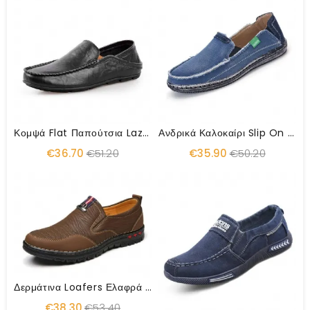
Κομψά Flat Παπούτσια Lazy Style
Ανδρικά Καλοκαίρι Slip On Επίπεδα Παπούτσια Loafers Ελαφρά Παπούτσια
€36.70
€51.20
€35.90
€50.20
Δερμάτινα Loafers Ελαφρά Παπούτσια Slip-On Παπούτσια
€38.30
€53.40