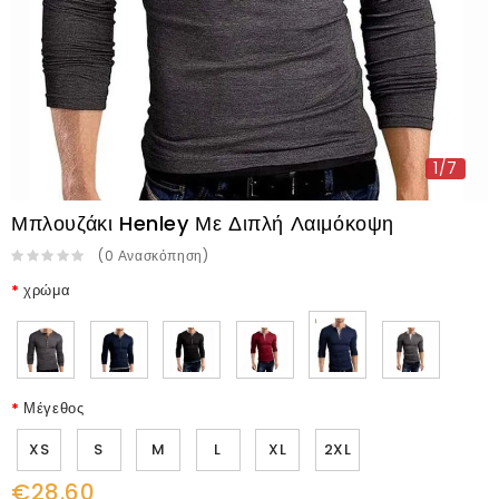
1/7
Μπλουζάκι Henley Με Διπλή Λαιμόκοψη
(
0
Ανασκόπηση
)
χρώμα
Μέγεθος
XS
S
M
L
XL
2XL
€28.60