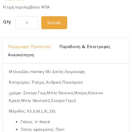
Η τιμή περιλαμβάνει ΦΠΑ
Qty
Καλάθι
Περιγραφή Προϊόντος
Παράδοση & Επιστροφές
Ανασκόπηση
Μπλουζάκι Henley Με Διπλή Λαιμόκοψη
Κατηγορίες: Ρούχα, Ανδρικά Πουκάμισα
χρώμα: Σκούρο Γκρι,Μπλε Ναυτικό,Μαύρο,Κόκκινο
Κρασί,Μπλε Ναυτικό2,Σκούρο Γκρι2
Μέγεθος: XS,S,M,L,XL,2XL
Γιάκος: V-Neck
Τύπος υφάσματος: Πανί