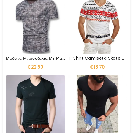
Μοδάτα Μπλουζάκια Με Μανίκια
T-Shirt Camiseta Skate Moleton
€22.60
€18.70