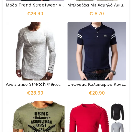
Μόδα Trend Streetwear V Neck Tshirt
Μπλουζάκι Με Χαμηλό Λαιμό Skinny Fitness
€26.90
€18.70
Ανοιξιάτικο Stretch Φθινοπωρινό Πουκάμισο
Επώνυμα Καλοκαιρινό Κοντομάνικο Βαμβακερό Μπλουζάκι
€28.60
€20.90