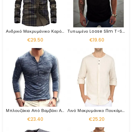
Ανδρικό Μακρυμάνικο Καρό Πουκάμισο
Τυπωμένο Loose Slim T-Shirt
€29.50
€19.60
Μπλουζάκια Από Βαμβάκι Από Μπαμπού
Λινό Μακρυμάνικο Πουκάμισο Με Κουμπί
€23.40
€25.20