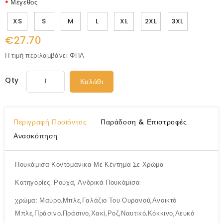
Μέγεθος
XS
S
M
L
XL
2XL
3XL
€27.70
Η τιμή περιλαμβάνει ΦΠΑ
Qty
Καλάθι
Περιγραφή Προϊόντος
Παράδοση & Επιστροφές
Ανασκόπηση
Πουκάμισα Κοντομάνικα Με Κέντημα Σε Χρώμα
Κατηγορίες: Ρούχα, Ανδρικά Πουκάμισα
χρώμα: Μαύρο,Μπλε,Γαλάζιο Του Ουρανού,Ανοικτό
Μπλε,Πράσινο,Πράσινο,Χακί,Ροζ,Ναυτικό,Κόκκινο,Λευκό