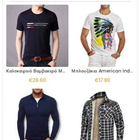
Καλοκαιρινό Βαμβακερό Μπλουζάκι O-Neck Streetwear
Μπλουζάκια American Indian Swag
€28.60
€17.90