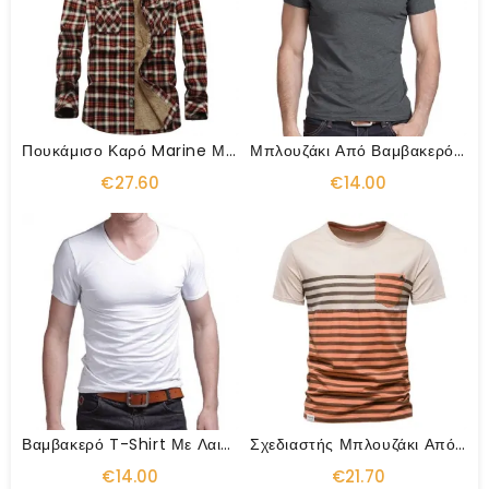
Πουκάμισο Καρό Marine Με Φλις Επένδυση
Μπλουζάκι Από Βαμβακερό Λαιμόκοψη
€27.60
€14.00
Βαμβακερό T-Shirt Με Λαιμόκοψη
Σχεδιαστής Μπλουζάκι Από Βαμβάκι Ανδρικό T-Shirt Στυλ K
€14.00
€21.70