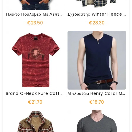
Πλεκτό Πουλόβερ Με Λεπτή Εφαρμογή
Σχεδιαστής Winter Fleece Ξυλοκόπος Καρό Πουκάμισο
€23.50
€28.30
Brand O-Neck Pure Cotton T-Shirt
Μπλουζάκι Henry Collar Με Κουμπί
€21.70
€18.70