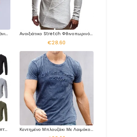
Επώνυμα Καλοκαιρινό Κοντομάνικο Βαμβακερό Μπλουζάκι
Ανοιξιάτικο Stretch Φθινοπωρινό Πουκάμισο
€28.60
Πουκάμισο Μάρκας Alberto Ferro Design
Κεντημένο Μπλουζάκι Με Λαιμόκοψη Μάρκας