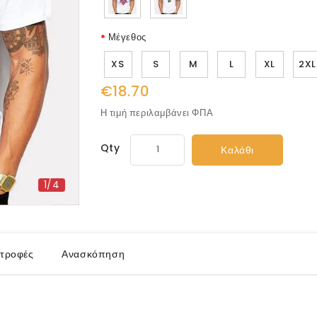
Μέγεθος
XS
S
M
L
XL
2XL
€18.70
Η τιμή περιλαμβάνει ΦΠΑ
Qty
Καλάθι
1/4
τροφές
Ανασκόπηση