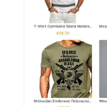
T-Shirt Camiseta Skate Moleton
€18.70
Μπλουζάκι Επιθετικού Πεζοναυτών Των Ηπα