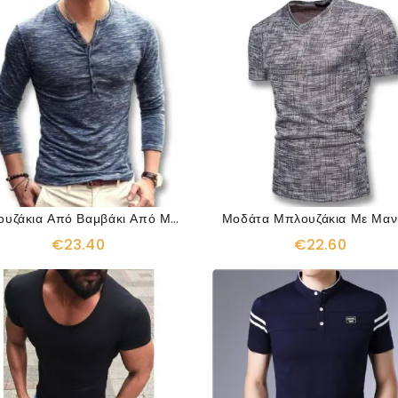
Μπλουζάκια Από Βαμβάκι Από Μπαμπού
Μοδάτα Μπλουζάκια Με Μανί
€23.40
€22.60