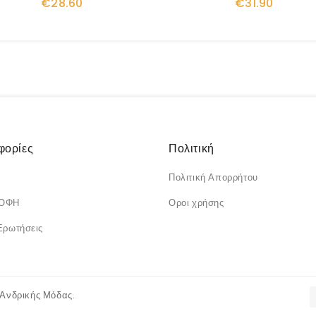
€28.60
€31.90
φορίες
Πολιτική
Πολιτική Απορρήτου
ΡΟΦΗ
Οροι χρήσης
Ερωτήσεις
νδρικής Μόδας.