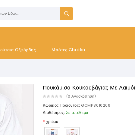
ούτσια Οξφόρδης
Μπότες Chukka
Πουκάμισο Κουκουβάγιας Με Λαιμ
(
0
Ανασκόπηση
)
Κωδικός Προϊόντος:
GCMP3010206
Διαθέσιμος:
Σε απόθεμα
χρώμα