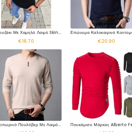
Μπλουζάκι Με Χαμηλό Λαιμό Skinny Fitness
€18.70
€20.90
Φθινοπωρινό Πουλόβερ Με Λαιμόκοψη Με Κουμπιά