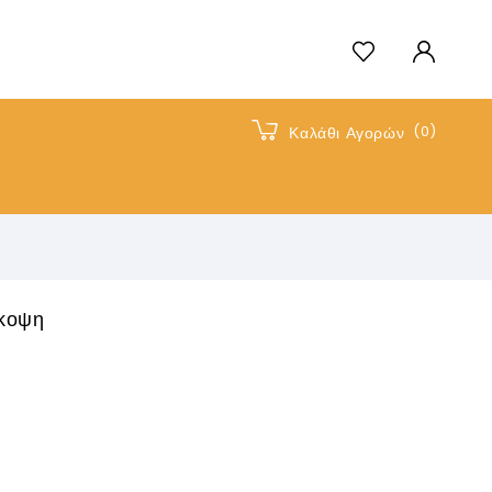
(0)
Καλάθι Αγορών
όκοψη