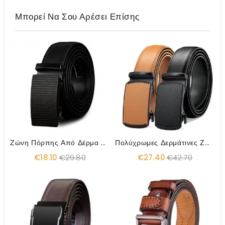
Μπορεί Να Σου Αρέσει Επίσης
Ζώνη Πόρπης Από Δέρμα Αγελάδας
Πολύχρωμες Δερμάτινες Ζώνες Αγελάδας
€18.10
€29.80
€27.40
€42.70