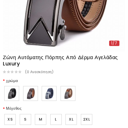
1/7
Ζώνη Αυτόματης Πόρπης Από Δέρμα Αγελάδας
Luxury
(
0
Ανασκόπηση
)
χρώμα
Μέγεθος
XS
S
M
L
XL
2XL