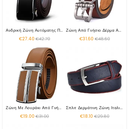
Ανδρική Ζώνη Αυτόματης Πόρπης Από Δέρμα Αγελάδας
Ζώνη Από Γνήσιο Δέρμα Αγελάδας Υψηλής Ποιότητας
€27.40
€42.70
€31.60
€48.60
Ζώνη Με Λουράκι Από Γνήσιο Δέρμα Υψηλής Ποιότητας Πολυτελείας
Σπλιτ Δερμάτινη Ζώνη Ιταλικής Μόδας
€19.00
€31.00
€18.10
€29.80