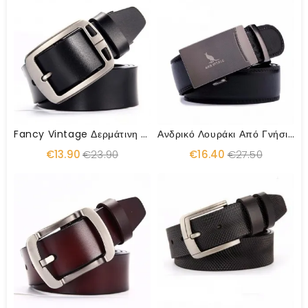
Fancy Vintage Δερμάτινη Ζώνη
Ανδρικό Λουράκι Από Γνήσιο Δέρμα
€13.90
€23.90
€16.40
€27.50